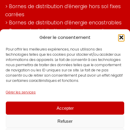
>
Bornes de distribution d’énergie hors sol fixes
carrées
>
Bornes de distribution d’énergie encastrables
>
Bornes de distribution d’énergie murales
Gérer le consentement
>
Bornes de distribution d’énergie marché
>
Bornes de distribution d’énergie ports et
Pour offrir les meilleures expériences, nous utilisons des
aéroports
technologies telles que les cookies pour stocker et/ou accéder aux
informations des appareils. Le fait de consentir à ces technologies
>
Bornes de distribution d’énergie industries
nous permettra de traiter des données telles que le comportement
de navigation ou les ID uniques sur ce site. Le fait de ne pas
>
Bornes foraines de distribution d’énergie
consentir ou de retirer son consentement peut avoir un effet négatif
>
Bornes de distribution d’énergie espaces
sur certaines caractéristiques et fonctions.
publics
Gérer les services
>
Bornes de distribution d’énergie murales
>
Coffret de distribution d’énergie sites
Accepter
industriels
Refuser
© Copyright Allioz Power 2026 |
Mentions légales
|
Politique de