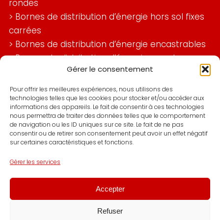
rondes
>
Bornes de distribution d’énergie hors sol fixes
carrées
>
Bornes de distribution d’énergie encastrables
>
Bornes de distribution d’énergie murales
Gérer le consentement
>
Bornes de distribution d’énergie marché
>
Bornes de distribution d’énergie ports et
Pour offrir les meilleures expériences, nous utilisons des
aéroports
technologies telles que les cookies pour stocker et/ou accéder aux
informations des appareils. Le fait de consentir à ces technologies
>
Bornes de distribution d’énergie industries
nous permettra de traiter des données telles que le comportement
de navigation ou les ID uniques sur ce site. Le fait de ne pas
>
Bornes foraines de distribution d’énergie
consentir ou de retirer son consentement peut avoir un effet négatif
>
Bornes de distribution d’énergie espaces
sur certaines caractéristiques et fonctions.
publics
Gérer les services
>
Bornes de distribution d’énergie murales
>
Coffret de distribution d’énergie sites
Accepter
industriels
Refuser