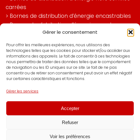
carrées
>
Bornes de distribution d’énergie encastrables
>
Bornes de distribution d’énergie murales
Gérer le consentement
>
Bornes de distribution d’énergie marché
>
Bornes de distribution d’énergie ports et
Pour offrir les meilleures expériences, nous utilisons des
aéroports
technologies telles que les cookies pour stocker et/ou accéder aux
informations des appareils. Le fait de consentir à ces technologies
>
Bornes de distribution d’énergie industries
nous permettra de traiter des données telles que le comportement
de navigation ou les ID uniques sur ce site. Le fait de ne pas
>
Bornes foraines de distribution d’énergie
consentir ou de retirer son consentement peut avoir un effet négatif
>
Bornes de distribution d’énergie espaces
sur certaines caractéristiques et fonctions.
publics
Gérer les services
>
Bornes de distribution d’énergie murales
>
Coffret de distribution d’énergie sites
Accepter
industriels
Refuser
© Copyright Allioz Power 2026 |
Mentions légales
|
Politique de
confidentialité
| Conception & réalisation :
Studio terracotta
Voir les préférences