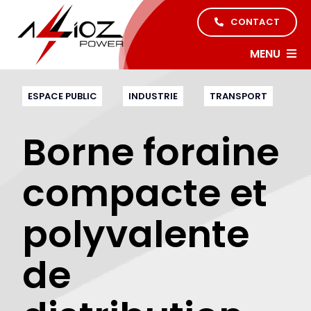
Skip
CONTACT
to
content
MENU
Accueil
ESPACE PUBLIC
INDUSTRIE
TRANSPORT
Nos produits
Borne foraine
compacte et
Solutions sur-mesure
polyvalente
À propos
de
Références